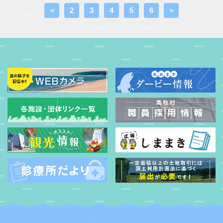
＜
2
3
4
5
6
＞