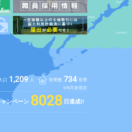
1,209
734
人口
人
世帯数
世帯
※6月末現在
8028
キャンペーン
日達成!!