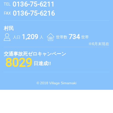
0136-75-6211
TEL
0136-75-6216
FAX
村民
1,209
734
人口
人
世帯数
世帯
※6月末現在
交通事故死ゼロキャンペーン
8029
日達成!!
© 2018 Village Simamaki