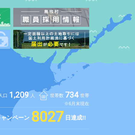
1,209
734
人口
人
世帯数
世帯
※6月末現在
8027
キャンペーン
日達成!!