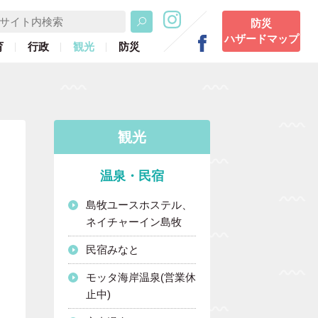
防災
ハザードマップ
育
行政
観光
防災
観光
温泉・民宿
島牧ユースホステル、
ネイチャーイン島牧
民宿みなと
モッタ海岸温泉(営業休
止中)