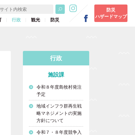
防災
ハザードマップ
育
行政
観光
防災
行政
施設課
令和８年度島牧村発注
予定
地域インフラ群再生戦
略マネジメントの実施
方針について
令和７・８年度競争入