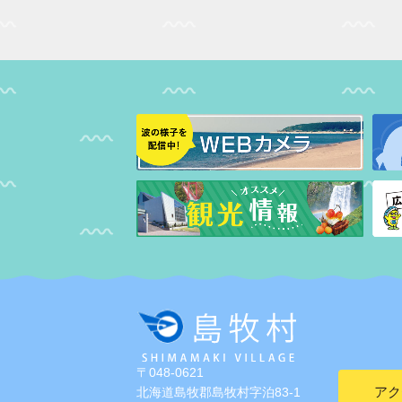
〒048-0621
アク
北海道島牧郡島牧村字泊83-1